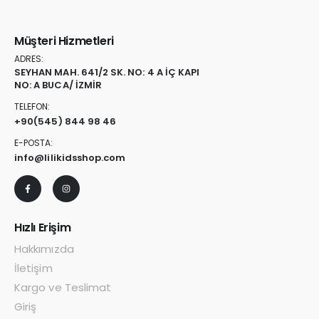
Müşteri Hizmetleri
ADRES:
SEYHAN MAH. 641/2 SK. NO: 4 A İÇ KAPI
NO: A BUCA/ İZMİR
TELEFON:
+90
(545) 844 98 46
E-POSTA:
info@lilikidsshop.com
Hızlı Erişim
Hakkımızda
İletişim
Kargo ve Teslimat
Giriş