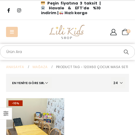
Peşin fiyatına 3 taksit |
Havale & EFT’de %10
indirim |
Hızlı kargo
0
ANASAYFA
MAĞAZA
PRODUCT TAG -
120X60 ÇOCUK MASA SETI
-10%