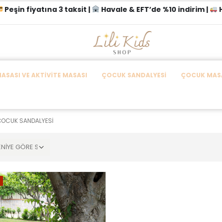
Peşin fiyatına 3 taksit |
Havale & EFT’de %10 indirim |
H
SASI VE AKTIVITE MASASI
ÇOCUK SANDALYESI
ÇOCUK MASA
ÇOCUK SANDALYESI