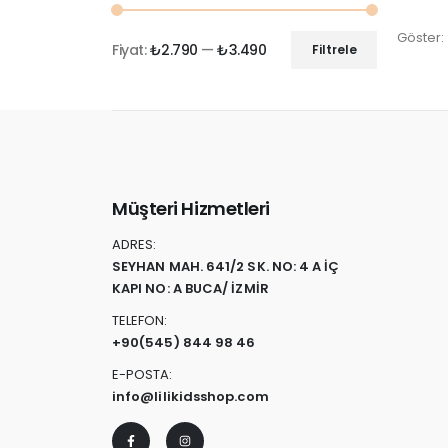
Göster:
Fiyat:
₺2.790
—
₺3.490
Filtrele
Müşteri Hizmetleri
ADRES:
SEYHAN MAH. 641/2 SK. NO: 4 A İÇ
KAPI NO: A BUCA/ İZMİR
TELEFON:
+90
(545) 844 98 46
E-POSTA:
info@lilikidsshop.com