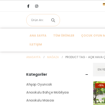
ANA SAYFA
TÜM ÜRÜNLER
ÇOCUK OYUN MA
İLETIŞIM
ANASAYFA
MAĞAZA
PRODUCT TAG -
AÇIK HAVA 
Kategoriler
Ahşap Oyuncak
-10%
Anaokulu Bahçe Mobilyası
Anaokulu Masası