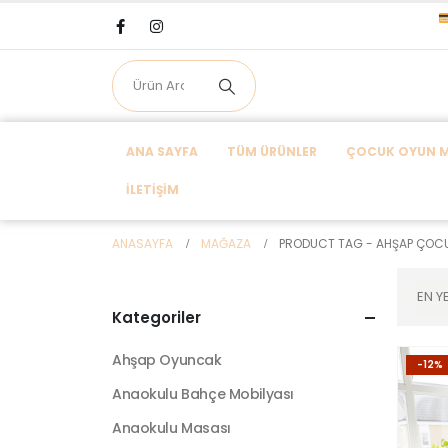
ANA SAYFA
TÜM ÜRÜNLER
ÇOCUK OYUN MA
İLETIŞIM
ANASAYFA
MAĞAZA
PRODUCT TAG -
AHŞAP ÇOC
Kategoriler
Ahşap Oyuncak
-12%
Anaokulu Bahçe Mobilyası
Anaokulu Masası