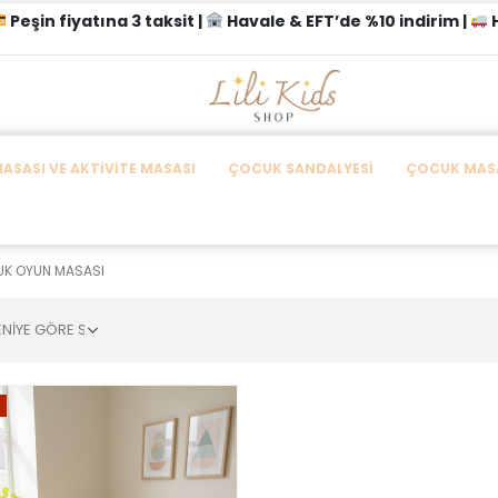
Peşin fiyatına 3 taksit |
Havale & EFT’de %10 indirim |
H
SASI VE AKTIVITE MASASI
ÇOCUK SANDALYESI
ÇOCUK MASA
UK OYUN MASASI