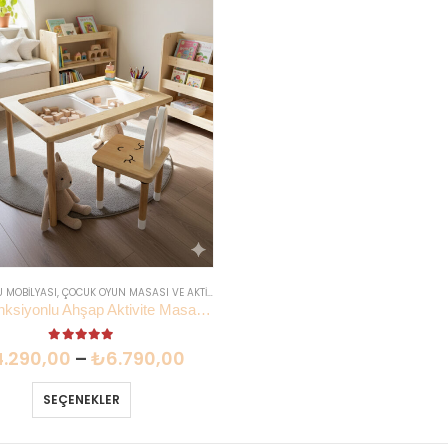
 MOBILYASI
,
ÇOCUK OYUN MASASI VE AKTIVITE MASASI
Çok Fonksiyonlu Ahşap Aktivite Masası | Lilikids Shop
5.00
out of 5
4.290,00
–
₺
6.790,00
SEÇENEKLER