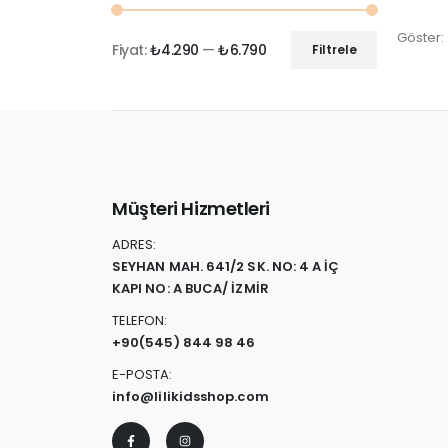
Göster:
Fiyat:
₺4.290
—
₺6.790
Filtrele
Müşteri Hizmetleri
ADRES:
SEYHAN MAH. 641/2 SK. NO: 4 A İÇ
KAPI NO: A BUCA/ İZMİR
TELEFON:
+90
(545) 844 98 46
E-POSTA:
info@lilikidsshop.com