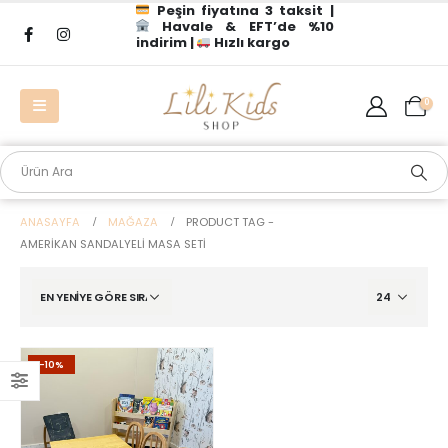
Peşin fiyatına 3 taksit |
Havale & EFT’de %10
indirim |
Hızlı kargo
0
ANASAYFA
MAĞAZA
PRODUCT TAG -
AMERIKAN SANDALYELI MASA SETI
-10%