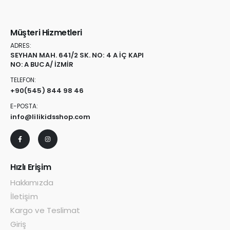
Müşteri Hizmetleri
ADRES:
SEYHAN MAH. 641/2 SK. NO: 4 A İÇ KAPI
NO: A BUCA/ İZMİR
TELEFON:
+90
(545) 844 98 46
E-POSTA:
info@lilikidsshop.com
Hızlı Erişim
Hakkımızda
İletişim
Kargo ve Teslimat
Giriş