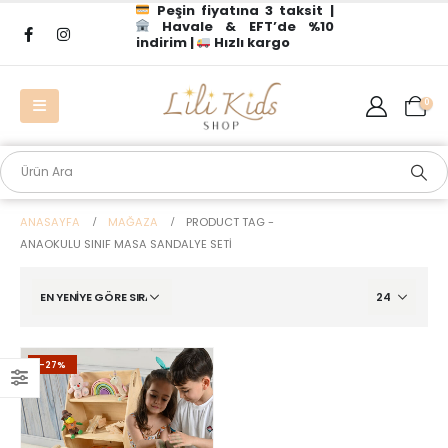
Peşin fiyatına 3 taksit |
Havale & EFT’de %10
indirim |
Hızlı kargo
0
ANASAYFA
MAĞAZA
PRODUCT TAG -
ANAOKULU SINIF MASA SANDALYE SETI
-27%