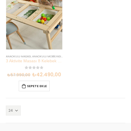
ANAOKULU MASASI
,
ANAOKULU MOBILYASI
,
İNDIRIMLI SETLER
3 Aktivite Masası 8 Kelebek Sandalye | Anaokulu Sınıf Masa Sandalye Seti | Lilikids
0
out of 5
₺
42.490,00
₺
57.990,00
SEPETE EKLE