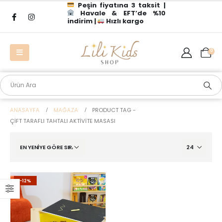
Peşin fiyatına 3 taksit |
Havale & EFT’de %10
indirim |
Hızlı kargo
0
ANASAYFA
MAĞAZA
PRODUCT TAG -
ÇIFT TARAFLI TAHTALI AKTIVITE MASASI
-12%