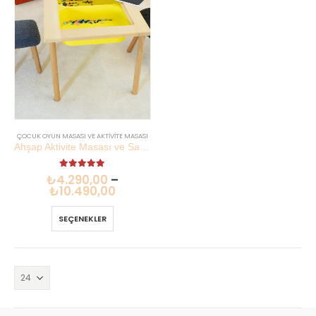
ÇOCUK OYUN MASASI VE AKTIVITE MASASI
Ahşap Aktivite Masası ve Sandalye Seti | Çift Taraflı Tahta | Lilikids Shop
5.00
out of 5
₺
4.290,00
–
₺
10.490,00
SEÇENEKLER