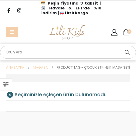
Peşin fiyatına 3 taksit |
Havale & EFT’de %10
indirim |
Hızlı kargo
0
ANASAYFA
MAĞAZA
PRODUCT TAG -
ÇOCUK ETKINLIK MASA SETI
Seçiminizle eşleşen ürün bulunamadı.