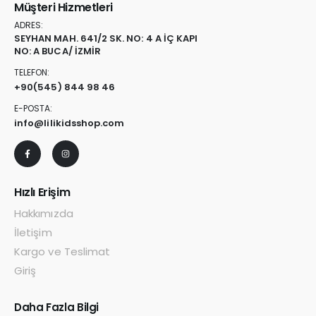
Müşteri Hizmetleri
ADRES:
SEYHAN MAH. 641/2 SK. NO: 4 A İÇ KAPI
NO: A BUCA/ İZMİR
TELEFON:
+90
(545) 844 98 46
E-POSTA:
info@lilikidsshop.com
Hızlı Erişim
Hakkımızda
İletişim
Kargo ve Teslimat
Giriş
Daha Fazla Bilgi