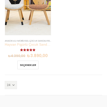
ANAOKULU MOBILYASI
,
ÇOCUK SANDALYESI
,
EN YENILER
Hayvan Figürlü Çocuk Sandalyesi | Kayın Kontraplak İthal Kumaş | Lilikids Shop
5.00
out of 5
₺
3.890,00
₺
4.390,00
SEÇENEKLER