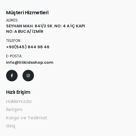
Müşteri Hizmetleri
ADRES:
SEYHAN MAH. 641/2 SK. NO: 4 A İÇ KAPI
NO: A BUCA/ İZMİR
TELEFON:
+90
(545) 844 98 46
E-POSTA:
info@lilikidsshop.com
Hızlı Erişim
Hakkımızda
İletişim
Kargo ve Teslimat
Giriş