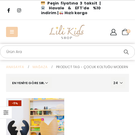
Peşin fiyatına 3 taksit |
Havale & EFT’de %10
indirim |
Hızlı kargo
0
ANASAYFA
MAĞAZA
PRODUCT TAG -
ÇOCUK KOLTUĞU MODERN
-11%