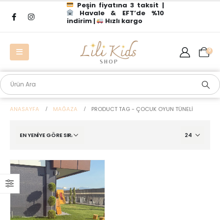
Peşin fiyatına 3 taksit |
Havale & EFT’de %10
indirim |
Hızlı kargo
0
ANASAYFA
MAĞAZA
PRODUCT TAG -
ÇOCUK OYUN TÜNELI