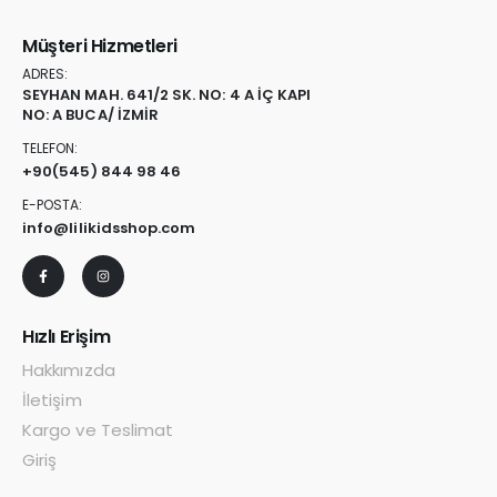
Müşteri Hizmetleri
ADRES:
SEYHAN MAH. 641/2 SK. NO: 4 A İÇ KAPI
NO: A BUCA/ İZMİR
TELEFON:
+90
(545) 844 98 46
E-POSTA:
info@lilikidsshop.com
Hızlı Erişim
Hakkımızda
İletişim
Kargo ve Teslimat
Giriş