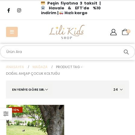
Peşin fiyatına 3 taksit |
Havale & EFT’de %10
indirim |
Hızlı kargo
0
ANASAYFA
MAĞAZA
PRODUCT TAG -
DOĞAL AHŞAP ÇOCUK KOLTUĞU
-10%