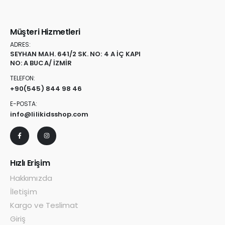
Müşteri Hizmetleri
ADRES:
SEYHAN MAH. 641/2 SK. NO: 4 A İÇ KAPI
NO: A BUCA/ İZMİR
TELEFON:
+90
(545) 844 98 46
E-POSTA:
info@lilikidsshop.com
Hızlı Erişim
Hakkımızda
İletişim
Kargo ve Teslimat
Giriş