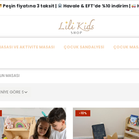
Peşin fiyatına 3 taksit |
Havale & EFT’de %10 indirim |
H
SASI VE AKTIVITE MASASI
ÇOCUK SANDALYESI
ÇOCUK MASA
UN MASASI
-10%