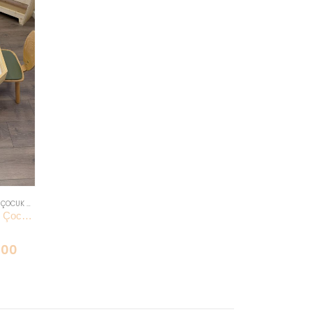
,
ÇOCUK OYUN MASASI VE AKTIVITE MASASI
Sekizgen Ahşap Kum Masası | 4 Çocuk Kapasiteli | LiliKids
,00