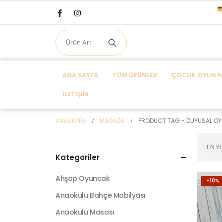
ANA SAYFA
TÜM ÜRÜNLER
ÇOCUK OYUN MA
İLETIŞIM
ANASAYFA
MAĞAZA
PRODUCT TAG -
DUYUSAL OY
Kategoriler
Ahşap Oyuncak
-10%
Anaokulu Bahçe Mobilyası
Anaokulu Masası