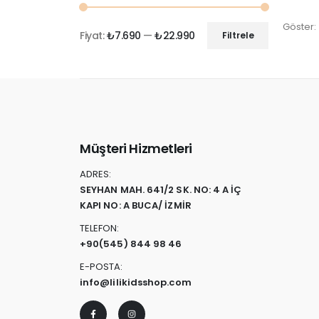
Göster:
Fiyat:
₺7.690
—
₺22.990
Filtrele
Müşteri Hizmetleri
ADRES:
SEYHAN MAH. 641/2 SK. NO: 4 A İÇ
KAPI NO: A BUCA/ İZMİR
TELEFON:
+90
(545) 844 98 46
E-POSTA:
info@lilikidsshop.com