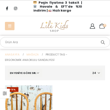
Peşin fiyatına 3 taksit |
Havale & EFT’de %10
indirim |
Hızlı kargo
0
ANASAYFA
MAĞAZA
PRODUCT TAG -
ERGONOMIK ANAOKULU SANDALYESI
-14%