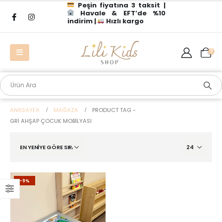
Peşin fiyatına 3 taksit |
Havale & EFT’de %10
indirim |
Hızlı kargo
0
ANASAYFA
MAĞAZA
PRODUCT TAG -
GRI AHŞAP ÇOCUK MOBILYASI
-9%