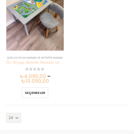
ÇOCUK OYUN MASASI VE AKTIVITE MASASI
Gri Ahşap Aktivite Masası ve Teddy Sandalye Seti | Lilikids Shop
0
out of 5
₺
4.090,00
–
₺
10.090,00
SEÇENEKLER