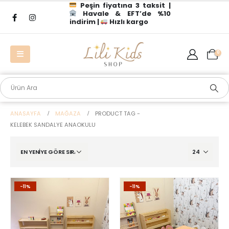
Peşin fiyatına 3 taksit |
Havale & EFT’de %10
indirim |
Hızlı kargo
0
ANASAYFA
MAĞAZA
PRODUCT TAG -
KELEBEK SANDALYE ANAOKULU
-11%
-11%