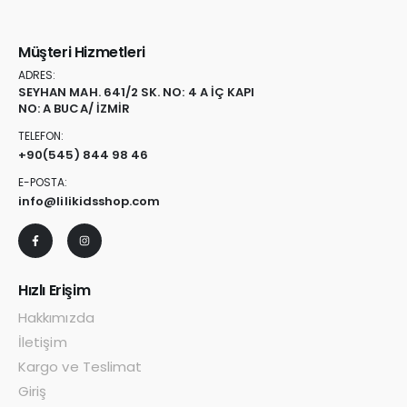
Müşteri Hizmetleri
ADRES:
SEYHAN MAH. 641/2 SK. NO: 4 A İÇ KAPI
NO: A BUCA/ İZMİR
TELEFON:
+90
(545) 844 98 46
E-POSTA:
info@lilikidsshop.com
Hızlı Erişim
Hakkımızda
İletişim
Kargo ve Teslimat
Giriş