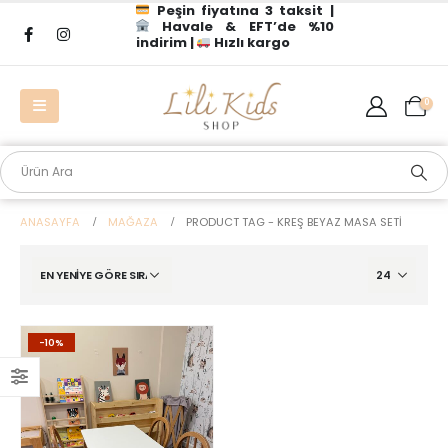
Peşin fiyatına 3 taksit |
Havale & EFT’de %10
indirim |
Hızlı kargo
0
ANASAYFA
MAĞAZA
PRODUCT TAG -
KREŞ BEYAZ MASA SETI
-10%