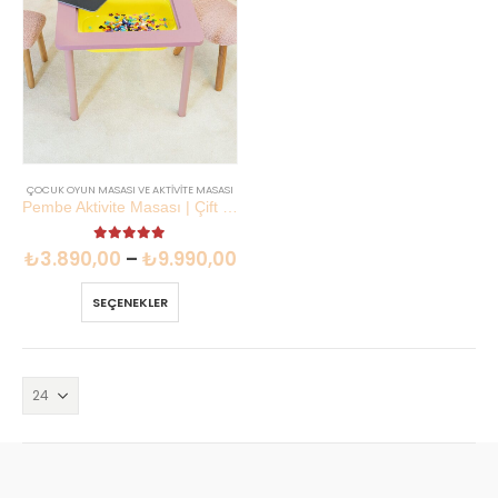
ÇOCUK OYUN MASASI VE AKTIVITE MASASI
Pembe Aktivite Masası | Çift Taraflı Tahta Sandalyeli Set | Lilikids Shop
5.00
out of 5
₺
3.890,00
–
₺
9.990,00
SEÇENEKLER