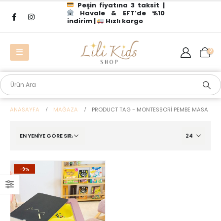
Peşin fiyatına 3 taksit |
Havale & EFT’de %10
indirim |
Hızlı kargo
0
ANASAYFA
MAĞAZA
PRODUCT TAG -
MONTESSORI PEMBE MASA
-9%