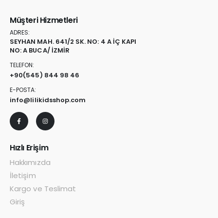
Müşteri Hizmetleri
ADRES:
SEYHAN MAH. 641/2 SK. NO: 4 A İÇ KAPI
NO: A BUCA/ İZMİR
TELEFON:
+90
(545) 844 98 46
E-POSTA:
info@lilikidsshop.com
Hızlı Erişim
Hakkımızda
İletişim
Kargo ve Teslimat
Giriş