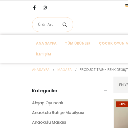
ANA SAYFA
TÜM ÜRÜNLER
ÇOCUK OYUN MA
İLETIŞIM
ANASAYFA
MAĞAZA
PRODUCT TAG -
RENK DEĞIŞT
Kategoriler
Ahşap Oyuncak
-11%
Anaokulu Bahçe Mobilyası
Anaokulu Masası