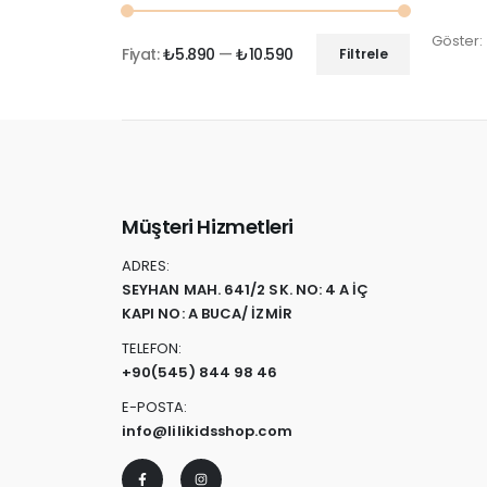
Göster:
Fiyat:
₺5.890
—
₺10.590
Filtrele
Müşteri Hizmetleri
ADRES:
SEYHAN MAH. 641/2 SK. NO: 4 A İÇ
KAPI NO: A BUCA/ İZMİR
TELEFON:
+90
(545) 844 98 46
E-POSTA:
info@lilikidsshop.com