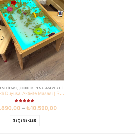
 MOBILYASI
,
ÇOCUK OYUN MASASI VE AKTIVITE MASASI
LED Işıklı Duyusal Aktivite Masası | Renk Değiştiren Işık Ahşap | Lilikids Shop
5.00
out of 5
.890,00
–
₺
10.590,00
SEÇENEKLER