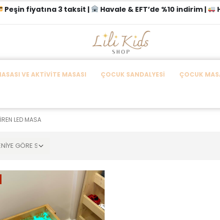
Peşin fiyatına 3 taksit |
Havale & EFT’de %10 indirim |
H
SASI VE AKTIVITE MASASI
ÇOCUK SANDALYESI
ÇOCUK MASA
IREN LED MASA