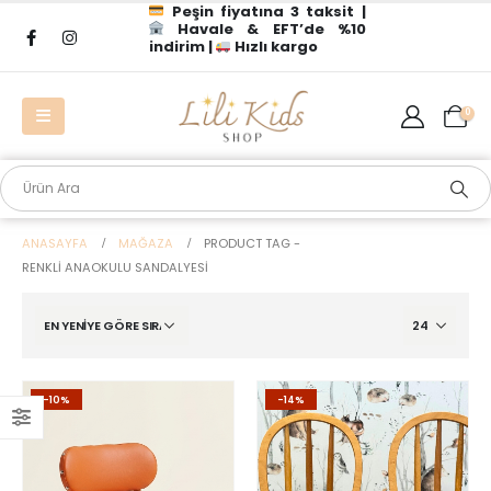
Peşin fiyatına 3 taksit |
Havale & EFT’de %10
indirim |
Hızlı kargo
0
ANASAYFA
MAĞAZA
PRODUCT TAG -
RENKLI ANAOKULU SANDALYESI
-10%
-14%