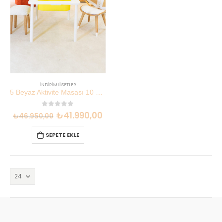
İNDIRIMLI SETLER
5 Beyaz Aktivite Masası 10 Kelebek Sandalye Seti | Anaokulu Paketi | Lilikids Shop
0
out of 5
₺
41.990,00
₺
46.950,00
SEPETE EKLE