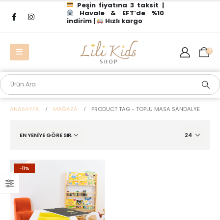
Peşin fiyatına 3 taksit |
Havale & EFT’de %10
indirim |
Hızlı kargo
0
ANASAYFA
MAĞAZA
PRODUCT TAG -
TOPLU MASA SANDALYE
-11%