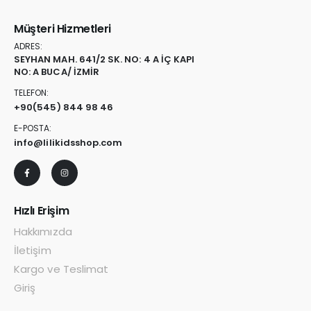
Müşteri Hizmetleri
ADRES:
SEYHAN MAH. 641/2 SK. NO: 4 A İÇ KAPI
NO: A BUCA/ İZMİR
TELEFON:
+90
(545) 844 98 46
E-POSTA:
info@lilikidsshop.com
Hızlı Erişim
Hakkımızda
İletişim
Kargo ve Teslimat
Giriş