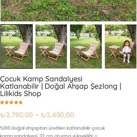
Çocuk Kamp Sandalyesi
Katlanabilir | Doğal Ahşap Şezlong |
Lilikids Shop
0
out of 5
₺
2.790,00
–
₺
3.490,00
%100 doğal ahşaptan üretilen katlanabilir çocuk
kamp sandalyesi. 32 cm oturma yüksekliği —