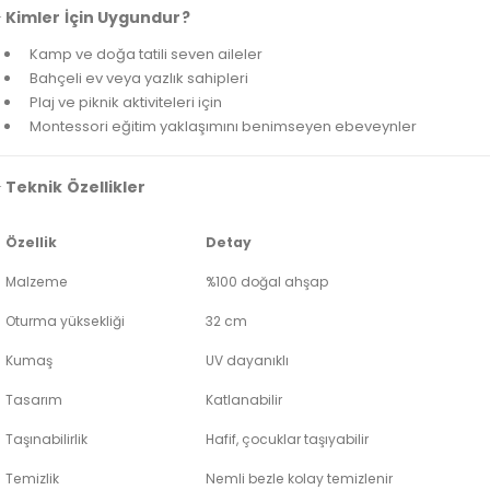
 Kimler İçin Uygundur?
Kamp ve doğa tatili seven aileler
Bahçeli ev veya yazlık sahipleri
Plaj ve piknik aktiviteleri için
Montessori eğitim yaklaşımını benimseyen ebeveynler
 Teknik Özellikler
Özellik
Detay
Malzeme
%100 doğal ahşap
Oturma yüksekliği
32 cm
Kumaş
UV dayanıklı
Tasarım
Katlanabilir
Taşınabilirlik
Hafif, çocuklar taşıyabilir
Temizlik
Nemli bezle kolay temizlenir