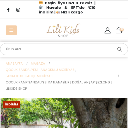
Peşin fiyatına 3 taksit |
Havale & EFT’de %10
indirim |
Hızlı kargo
0
ANASAYFA
MAĞAZA
ÇOCUK SANDALYESI
,
ANAOKULU MOBILYASI
,
ANAOKULU BAHÇE MOBILYASI
ÇOCUK KAMP SANDALYESI KATLANABILIR | DOĞAL AHŞAP ŞEZLONG |
LILIKIDS SHOP
İNDIRIM