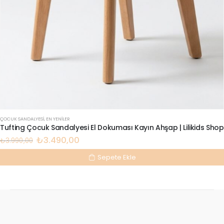
ÇOCUK SANDALYESI
,
EN YENILER
Tufting Çocuk Sandalyesi El Dokuması Kayın Ahşap | Lilikids Shop
₺
3.490,00
₺
3.990,00
Sepete Ekle