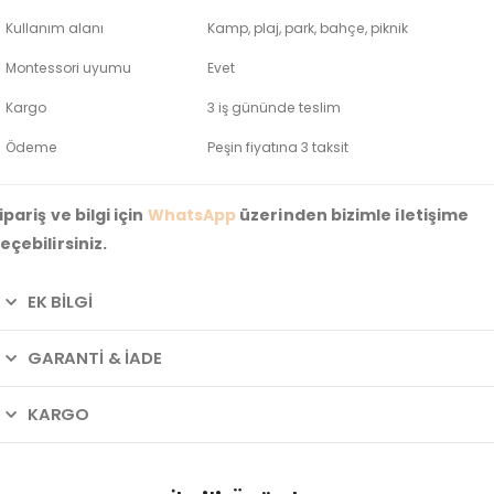
Kullanım alanı
Kamp, plaj, park, bahçe, piknik
Montessori uyumu
Evet
Kargo
3 iş gününde teslim
Ödeme
Peşin fiyatına 3 taksit
ipariş ve bilgi için
WhatsApp
üzerinden bizimle iletişime
eçebilirsiniz.
EK BILGI
GARANTI & İADE
KARGO