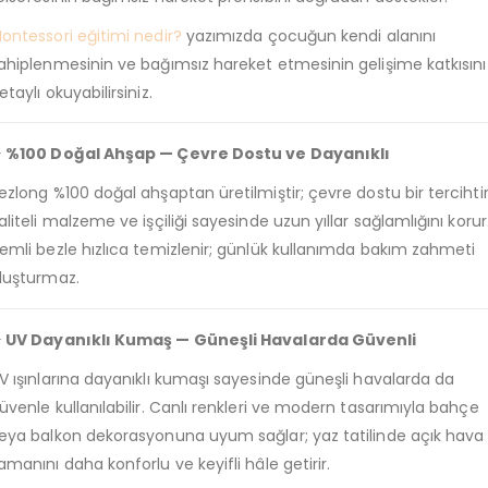
ontessori eğitimi nedir?
yazımızda çocuğun kendi alanını
ahiplenmesinin ve bağımsız hareket etmesinin gelişime katkısını
etaylı okuyabilirsiniz.
 %100 Doğal Ahşap — Çevre Dostu ve Dayanıklı
ezlong %100 doğal ahşaptan üretilmiştir; çevre dostu bir tercihtir
aliteli malzeme ve işçiliği sayesinde uzun yıllar sağlamlığını korur
emli bezle hızlıca temizlenir; günlük kullanımda bakım zahmeti
luşturmaz.
 UV Dayanıklı Kumaş — Güneşli Havalarda Güvenli
V ışınlarına dayanıklı kumaşı sayesinde güneşli havalarda da
üvenle kullanılabilir. Canlı renkleri ve modern tasarımıyla bahçe
eya balkon dekorasyonuna uyum sağlar; yaz tatilinde açık hava
amanını daha konforlu ve keyifli hâle getirir.