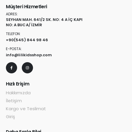
Müşteri Hizmetleri
ADRES:
SEYHAN MAH. 641/2 SK. NO: 4 A İÇ KAPI
NO: A BUCA/ İZMİR
TELEFON:
+90
(545) 844 98 46
E-POSTA:
info@lilikidsshop.com
Hızlı Erişim
Hakkımızda
İletişim
Kargo ve Teslimat
Giriş
Daha Fazla Bilgi