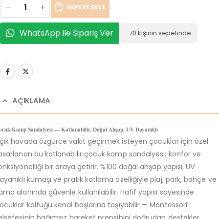
SEPETE EKLE
WhatsApp ile Sipariş Ver
70
kişinin sepetinde.
AÇIKLAMA
ocuk Kamp Sandalyesi — Katlanabilir, Doğal Ahşap, UV Dayanıklı
çık havada özgürce vakit geçirmek isteyen çocuklar için özel
asarlanan bu katlanabilir çocuk kamp sandalyesi; konfor ve
onksiyonelliği bir araya getirir. %100 doğal ahşap yapısı, UV
ayanıklı kumaşı ve pratik katlama özelliğiyle plaj, park, bahçe ve
amp alanında güvenle kullanılabilir. Hafif yapısı sayesinde
ocuklar koltuğu kendi başlarına taşıyabilir — Montessori
elsefesinin bağımsız hareket prensibini doğrudan destekler.