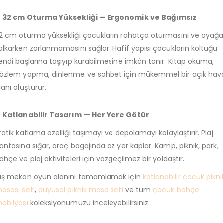
 32 cm Oturma Yüksekliği — Ergonomik ve Bağımsız
2 cm oturma yüksekliği çocukların rahatça oturmasını ve ayağ
alkarken zorlanmamasını sağlar. Hafif yapısı çocukların koltuğu
endi başlarına taşıyıp kurabilmesine imkân tanır. Kitap okuma,
özlem yapma, dinlenme ve sohbet için mükemmel bir açık hav
lanı oluşturur.
 Katlanabilir Tasarım — Her Yere Götür
ratik katlama özelliği taşımayı ve depolamayı kolaylaştırır. Plaj
antasına sığar, araç bagajında az yer kaplar. Kamp, piknik, park,
ahçe ve plaj aktiviteleri için vazgeçilmez bir yoldaştır.
ış mekan oyun alanını tamamlamak için
katlanabilir çocuk pikni
asası seti
,
duyusal piknik masa seti
ve tüm
çocuk bahçe
obilyası
koleksiyonumuzu inceleyebilirsiniz.