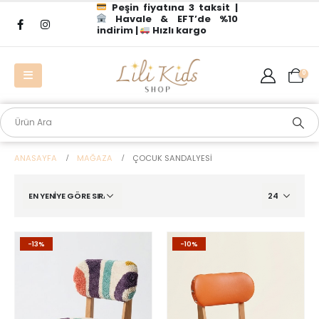
Peşin fiyatına 3 taksit |
Havale & EFT’de %10
indirim |
Hızlı kargo
0
ANASAYFA
MAĞAZA
ÇOCUK SANDALYESI
-13%
-10%