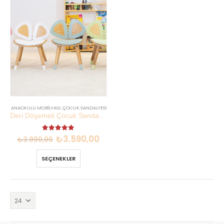
ANAOKULU MOBILYASI
,
ÇOCUK SANDALYESI
Deri Döşemeli Çocuk Sandalyesi | Kayın Kontraplak 50 kg | Lilikids Shop
5.00
out of 5
₺
3.590,00
₺
3.990,00
SEÇENEKLER