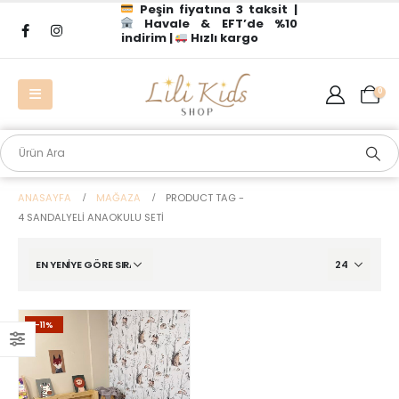
Peşin fiyatına 3 taksit |
Havale & EFT’de %10
indirim |
Hızlı kargo
0
ANASAYFA
MAĞAZA
PRODUCT TAG -
4 SANDALYELI ANAOKULU SETI
-11%