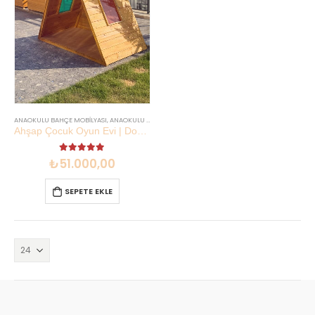
ANAOKULU BAHÇE MOBILYASI
,
ANAOKULU MOBILYASI
,
İNDIRIMLI SETLER
Ahşap Çocuk Oyun Evi | Doğal & Güvenli | Lilikids Shop
5.00
out of 5
₺
51.000,00
SEPETE EKLE