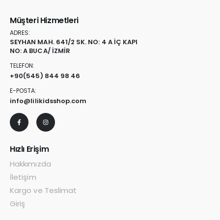
Müşteri Hizmetleri
ADRES:
SEYHAN MAH. 641/2 SK. NO: 4 A İÇ KAPI
NO: A BUCA/ İZMİR
TELEFON:
+90
(545) 844 98 46
E-POSTA:
info@lilikidsshop.com
Hızlı Erişim
Hakkımızda
İletişim
Kargo ve Teslimat
Giriş