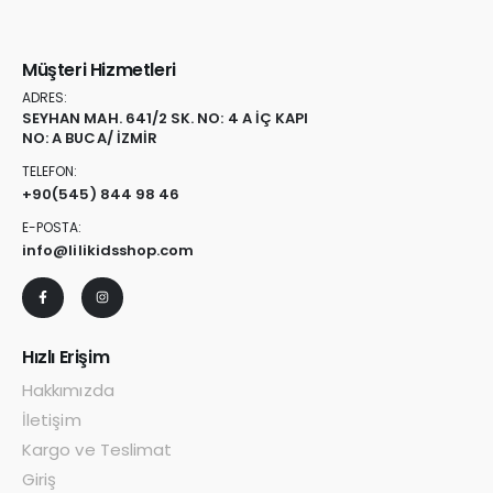
Müşteri Hizmetleri
ADRES:
SEYHAN MAH. 641/2 SK. NO: 4 A İÇ KAPI
NO: A BUCA/ İZMİR
TELEFON:
+90
(545) 844 98 46
E-POSTA:
info@lilikidsshop.com
Hızlı Erişim
Hakkımızda
İletişim
Kargo ve Teslimat
Giriş