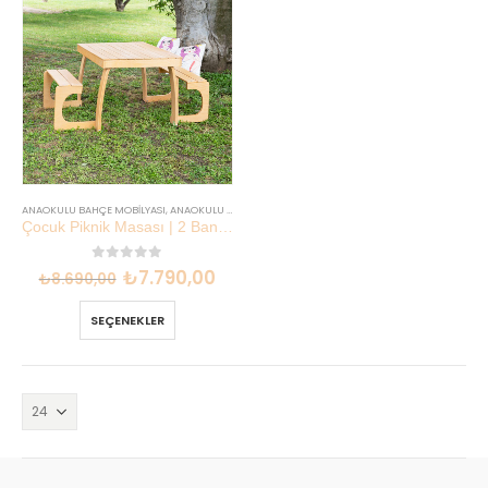
ANAOKULU BAHÇE MOBILYASI
,
ANAOKULU MOBILYASI
,
EN YENILER
Çocuk Piknik Masası | 2 Banklı Katlanabilir Kayın | Bahçe Park | Lilikids
0
out of 5
₺
7.790,00
₺
8.690,00
SEÇENEKLER