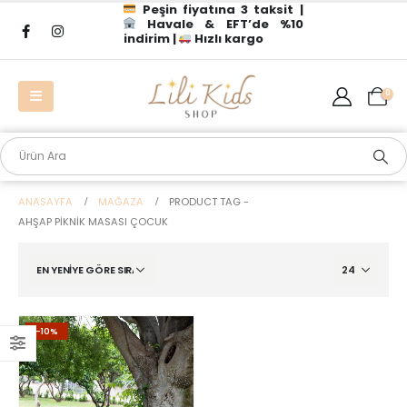
Peşin fiyatına 3 taksit |
Havale & EFT’de %10
indirim |
Hızlı kargo
0
ANASAYFA
MAĞAZA
PRODUCT TAG -
AHŞAP PIKNIK MASASI ÇOCUK
-10%