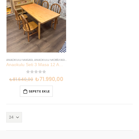
ANAOKULU MASASI
,
ANAOKULU MOBILYASI
,
İNDIRIMLI SETLER
Anaokulu Seti 3 Masa 12 Amerikan Sandalye Montessori Kitaplık | Lilikids Shop
0
out of 5
₺
71.990,00
₺
81.640,00
SEPETE EKLE