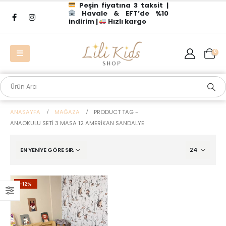
Peşin fiyatına 3 taksit |
Havale & EFT’de %10
indirim |
Hızlı kargo
0
ANASAYFA
MAĞAZA
PRODUCT TAG -
ANAOKULU SETI 3 MASA 12 AMERIKAN SANDALYE
-12%