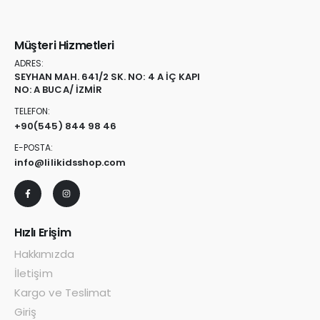
Müşteri Hizmetleri
ADRES:
SEYHAN MAH. 641/2 SK. NO: 4 A İÇ KAPI
NO: A BUCA/ İZMİR
TELEFON:
+90
(545) 844 98 46
E-POSTA:
info@lilikidsshop.com
Hızlı Erişim
Hakkımızda
İletişim
Kargo ve Teslimat
Giriş