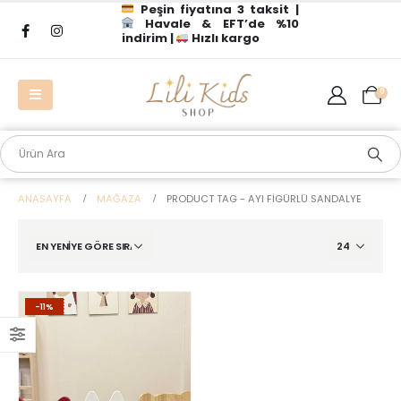
Peşin fiyatına 3 taksit |
Havale & EFT’de %10
indirim |
Hızlı kargo
0
ANASAYFA
MAĞAZA
PRODUCT TAG -
AYI FIGÜRLÜ SANDALYE
-11%