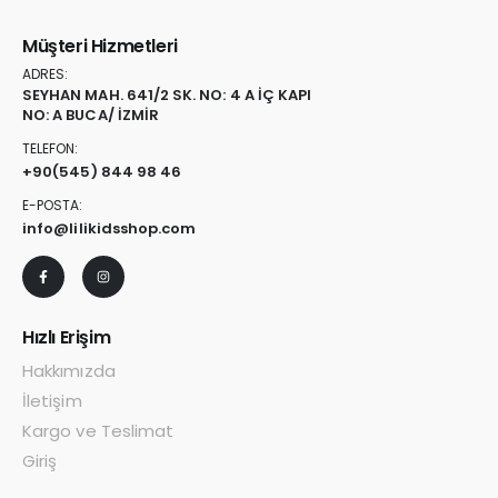
Müşteri Hizmetleri
ADRES:
SEYHAN MAH. 641/2 SK. NO: 4 A İÇ KAPI
NO: A BUCA/ İZMİR
TELEFON:
+90
(545) 844 98 46
E-POSTA:
info@lilikidsshop.com
Hızlı Erişim
Hakkımızda
İletişim
Kargo ve Teslimat
Giriş