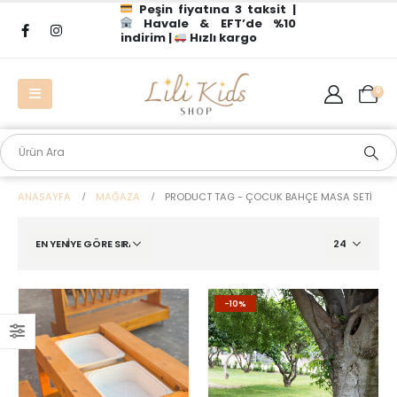
Peşin fiyatına 3 taksit |
Havale & EFT’de %10
indirim |
Hızlı kargo
0
ANASAYFA
MAĞAZA
PRODUCT TAG -
ÇOCUK BAHÇE MASA SETI
-10%