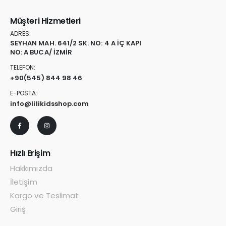
Müşteri Hizmetleri
ADRES:
SEYHAN MAH. 641/2 SK. NO: 4 A İÇ KAPI
NO: A BUCA/ İZMİR
TELEFON:
+90
(545) 844 98 46
E-POSTA:
info@lilikidsshop.com
Hızlı Erişim
Hakkımızda
İletişim
Kargo ve Teslimat
Giriş