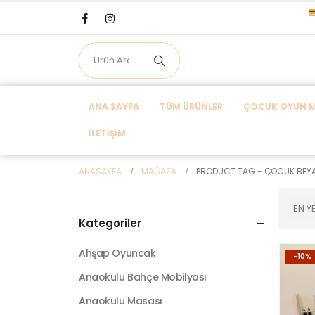
ANA SAYFA
TÜM ÜRÜNLER
ÇOCUK OYUN MA
İLETIŞIM
ANASAYFA
MAĞAZA
PRODUCT TAG -
ÇOCUK BEYA
Kategoriler
Ahşap Oyuncak
-10%
Anaokulu Bahçe Mobilyası
Anaokulu Masası