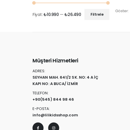
Göster:
Fiyat:
₺10.990
—
₺26.490
Filtrele
Müşteri Hizmetleri
ADRES:
SEYHAN MAH. 641/2 SK. NO: 4 A İÇ
KAPI NO: A BUCA/ İZMİR
TELEFON:
+90
(545) 844 98 46
E-POSTA:
info@lilikidsshop.com