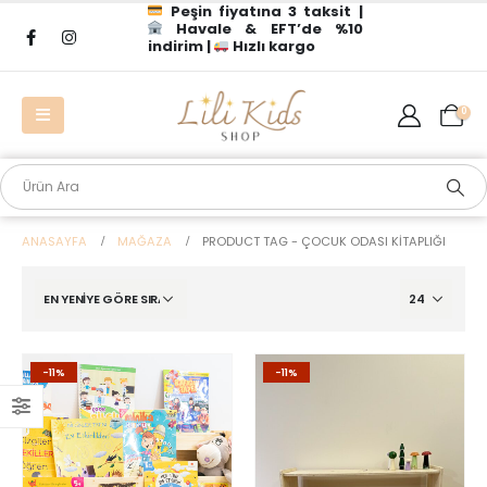
Peşin fiyatına 3 taksit |
Havale & EFT’de %10
indirim |
Hızlı kargo
0
ANASAYFA
MAĞAZA
PRODUCT TAG -
ÇOCUK ODASI KITAPLIĞI
-11%
-11%