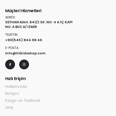
Müşteri Hizmetleri
ADRES:
SEYHAN MAH. 641/2 SK. NO: 4 A İÇ KAPI
NO: A BUCA/ İZMİR
TELEFON:
+90
(545) 844 98 46
E-POSTA:
info@lilikidsshop.com
Hızlı Erişim
Hakkımızda
İletişim
Kargo ve Teslimat
Giriş