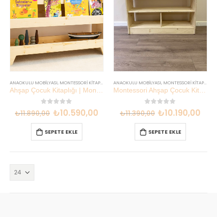
ANAOKULU MOBILYASI
,
MONTESSORI KITAPLIĞI
ANAOKULU MOBILYASI
,
MONTESSORI KITAPLIĞI
Ahşap Çocuk Kitaplığı | Montessori Uyumlu 92 cm | Lilikids Shop
Montessori Ahşap Çocuk Kitaplığı 90x30x58 cm | Lilikids Shop
0
out of 5
0
out of 5
₺
10.590,00
₺
10.190,00
₺
11.890,00
₺
11.390,00
SEPETE EKLE
SEPETE EKLE