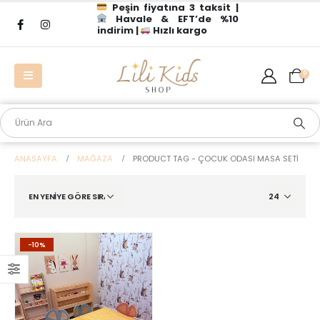
Peşin fiyatına 3 taksit |
Havale & EFT’de %10
indirim |
Hızlı kargo
0
ANASAYFA
MAĞAZA
PRODUCT TAG -
ÇOCUK ODASI MASA SETI
-10%