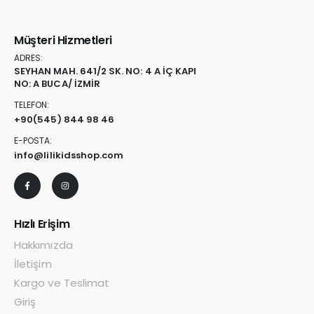
Müşteri Hizmetleri
ADRES:
SEYHAN MAH. 641/2 SK. NO: 4 A İÇ KAPI
NO: A BUCA/ İZMİR
TELEFON:
+90
(545) 844 98 46
E-POSTA:
info@lilikidsshop.com
Hızlı Erişim
Hakkımızda
İletişim
Kargo ve Teslimat
Giriş