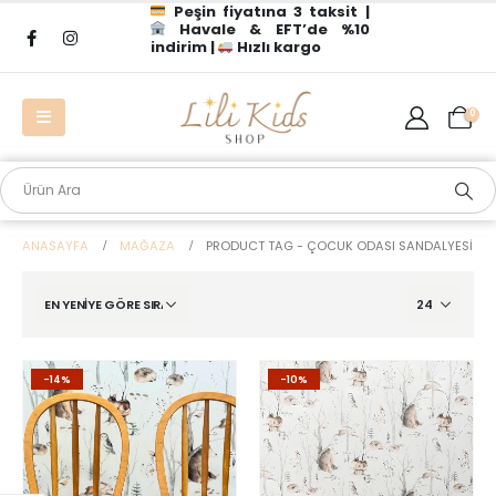
Peşin fiyatına 3 taksit |
Havale & EFT’de %10
indirim |
Hızlı kargo
0
ANASAYFA
MAĞAZA
PRODUCT TAG -
ÇOCUK ODASI SANDALYESI
-14%
-10%