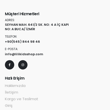
Müşteri Hizmetleri
ADRES:
SEYHAN MAH. 641/2 SK. NO: 4 A İÇ KAPI
NO: A BUCA/ İZMİR
TELEFON:
+90
(545) 844 98 46
E-POSTA:
info@lilikidsshop.com
Hızlı Erişim
Hakkımızda
İletişim
Kargo ve Teslimat
Giriş