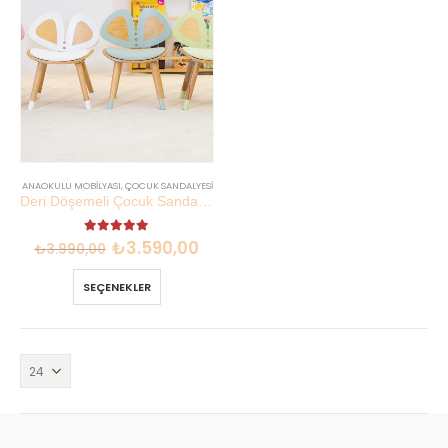
ANAOKULU MOBILYASI
,
ÇOCUK SANDALYESI
Deri Döşemeli Çocuk Sandalyesi | Kayın Kontraplak 50 kg | Lilikids Shop
5.00
out of 5
₺
3.590,00
₺
3.990,00
SEÇENEKLER