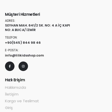
Müşteri Hizmetleri
ADRES:
SEYHAN MAH. 641/2 SK. NO: 4 A İÇ KAPI
NO: A BUCA/ İZMİR
TELEFON:
+90
(545) 844 98 46
E-POSTA:
info@lilikidsshop.com
Hızlı Erişim
Hakkımızda
İletişim
Kargo ve Teslimat
Giriş