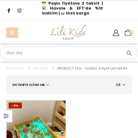
Peşin fiyatına 3 taksit |
Havale & EFT’de %10
indirim |
Hızlı kargo
0
ANASAYFA
MAĞAZA
PRODUCT TAG -
DOĞAL AHŞAP LED MASA
-11%