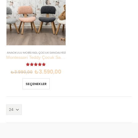
ANAOKULU MOBILYASI
,
ÇOCUK SANDALYESI
Montessori Teddy Çocuk Sandalyesi | Kayın Kontraplak 27 cm | Lilikids Shop
5.00
out of 5
₺
3.590,00
₺
3.990,00
SEÇENEKLER