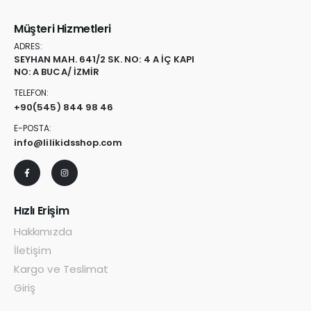
Müşteri Hizmetleri
ADRES:
SEYHAN MAH. 641/2 SK. NO: 4 A İÇ KAPI
NO: A BUCA/ İZMİR
TELEFON:
+90
(545) 844 98 46
E-POSTA:
info@lilikidsshop.com
Hızlı Erişim
Hakkımızda
İletişim
Kargo ve Teslimat
Giriş