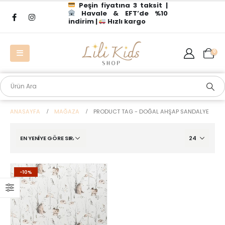
Peşin fiyatına 3 taksit |
Havale & EFT’de %10
indirim |
Hızlı kargo
0
ANASAYFA
MAĞAZA
PRODUCT TAG -
DOĞAL AHŞAP SANDALYE
-10%