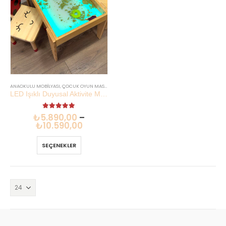
ANAOKULU MOBILYASI
,
ÇOCUK OYUN MASASI VE AKTIVITE MASASI
LED Işıklı Duyusal Aktivite Masası | Renk Değiştiren Işık Ahşap | Lilikids Shop
5.00
out of 5
₺
5.890,00
–
₺
10.590,00
SEÇENEKLER