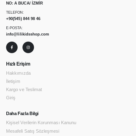
NO: A BUCA/ İZMİR
TELEFON:
+90
(545) 844 98 46
E-POSTA:
info@lilikidsshop.com
Hızlı Erişim
Hakkımızda
İletişim
Kargo ve Teslimat
Giriş
Daha Fazla Bilgi
Kişisel Verilerin Korunması Kanunu
Mesafeli Satış Sözleşmesi