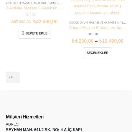
ANAOKULU MASASI
,
ANAOKULU MOBILYASI
,
İNDIRIMLI SETLER
3 Aktivite Masası 8 Kelebek Sandalye | Anaokulu Sınıf Masa Sandalye Seti | Lilikids
0
out of 5
₺
42.490,00
₺
57.990,00
ÇOCUK OYUN MASASI VE AKTIVITE MASASI
Ahşap Aktivite Masası ve Sandalye Seti | Çift Taraflı Tahta | Lilikids Shop
SEPETE EKLE
5.00
out of 5
₺
4.290,00
–
₺
10.490,00
SEÇENEKLER
Müşteri Hizmetleri
ADRES:
SEYHAN MAH. 641/2 SK. NO: 4 A İÇ KAPI