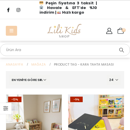
Peşin fiyatına 3 taksit |
Havale & EFT’de %10
indirim |
Hızlı kargo
0
ANASAYFA
MAĞAZA
PRODUCT TAG -
KARA TAHTA MASASI
-13%
-9%