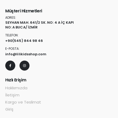
Müşteri Hizmetleri
ADRES:
SEYHAN MAH. 641/2 SK. NO: 4 A İÇ KAPI
NO: A BUCA/ İZMİR
TELEFON:
+90
(545) 844 98 46
E-POSTA:
info@lilikidsshop.com
Hızlı Erişim
Hakkımızda
İletişim
Kargo ve Teslimat
Giriş