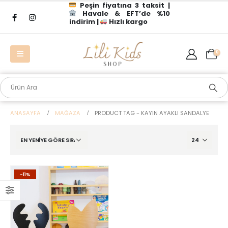
Peşin fiyatına 3 taksit |
Havale & EFT’de %10
indirim |
Hızlı kargo
0
ANASAYFA
MAĞAZA
PRODUCT TAG -
KAYIN AYAKLI SANDALYE
-11%