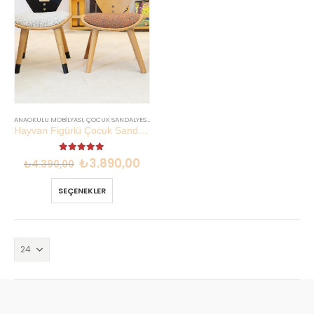
ANAOKULU MOBILYASI
,
ÇOCUK SANDALYESI
,
EN YENILER
Hayvan Figürlü Çocuk Sandalyesi | Kayın Kontraplak İthal Kumaş | Lilikids Shop
5.00
out of 5
₺
3.890,00
₺
4.390,00
SEÇENEKLER