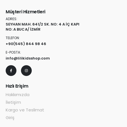
Müşteri Hizmetleri
ADRES:
SEYHAN MAH. 641/2 SK. NO: 4 A İÇ KAPI
NO: A BUCA/ İZMİR
TELEFON:
+90
(545) 844 98 46
E-POSTA:
info@lilikidsshop.com
Hızlı Erişim
Hakkımızda
İletişim
Kargo ve Teslimat
Giriş