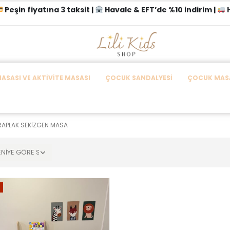
Peşin fiyatına 3 taksit |
Havale & EFT’de %10 indirim |
H
SASI VE AKTIVITE MASASI
ÇOCUK SANDALYESI
ÇOCUK MASA
RAPLAK SEKIZGEN MASA