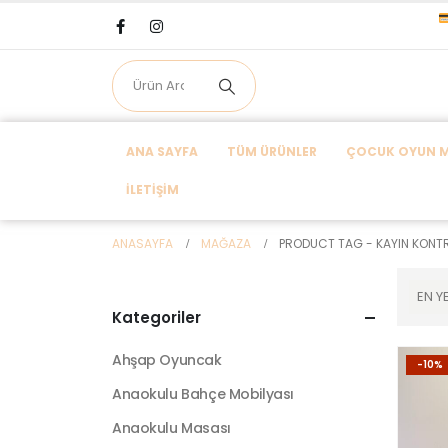
ANA SAYFA
TÜM ÜRÜNLER
ÇOCUK OYUN MA
İLETIŞIM
ANASAYFA
MAĞAZA
PRODUCT TAG -
KAYIN KONT
Kategoriler
Ahşap Oyuncak
-10%
Anaokulu Bahçe Mobilyası
Anaokulu Masası