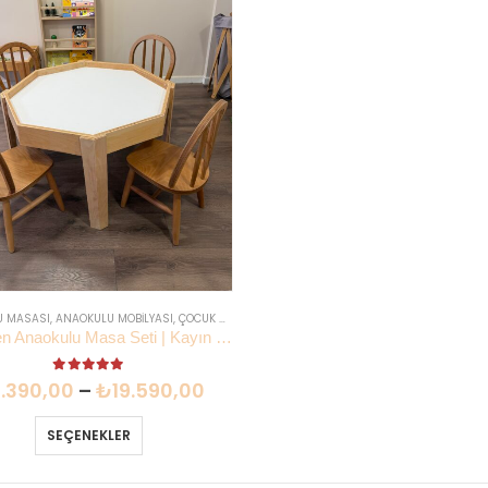
U MASASI
,
ANAOKULU MOBILYASI
,
ÇOCUK OYUN MASASI VE AKTIVITE MASASI
,
EN YENILER
Sekizgen Anaokulu Masa Seti | Kayın Kontraplak 4 Kişilik Duyusal | Lilikids Shop
5.00
out of 5
.390,00
–
₺
19.590,00
SEÇENEKLER