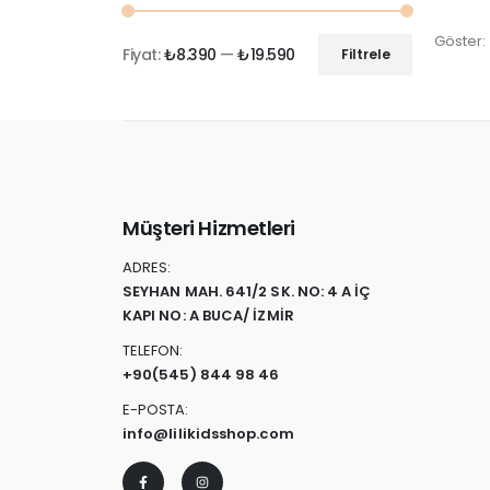
Göster:
Fiyat:
₺8.390
—
₺19.590
Filtrele
Müşteri Hizmetleri
ADRES:
SEYHAN MAH. 641/2 SK. NO: 4 A İÇ
KAPI NO: A BUCA/ İZMİR
TELEFON:
+90
(545) 844 98 46
E-POSTA:
info@lilikidsshop.com