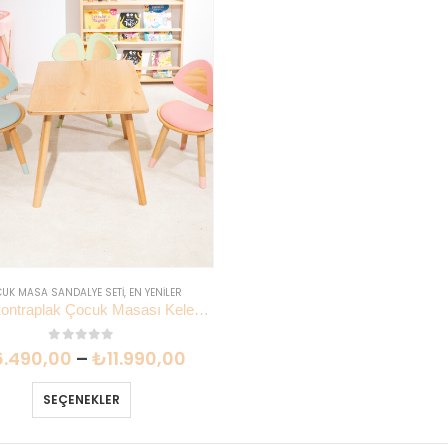
UK MASA SANDALYE SETI
,
EN YENILER
Kayın Kontraplak Çocuk Masası Kelebek Sandalye | EN71 Montessori | Lilikids Shop
0
out of 5
6.490,00
–
₺
11.990,00
SEÇENEKLER