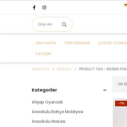
ANA SAYFA
TÜM ÜRÜNLER
ÇOCUK OYUN MA
İLETIŞIM
ANASAYFA
MAĞAZA
PRODUCT TAG -
KELEBEK FI
Kategoriler
Ahşap Oyuncak
-7%
Anaokulu Bahçe Mobilyası
Anaokulu Masası