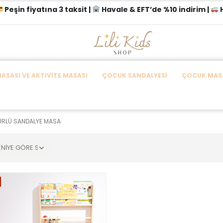
Peşin fiyatına 3 taksit |
Havale & EFT’de %10 indirim |
H
SASI VE AKTIVITE MASASI
ÇOCUK SANDALYESI
ÇOCUK MASA
GÜRLÜ SANDALYE MASA