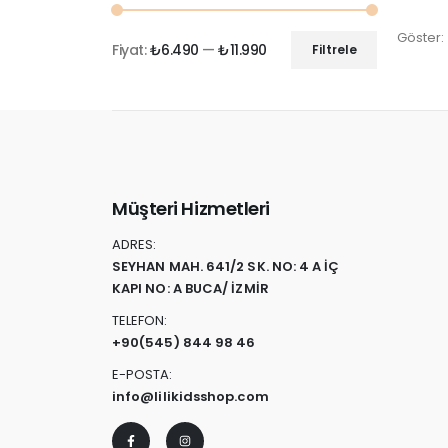
Göster:
Fiyat:
₺6.490
—
₺11.990
Filtrele
Müşteri Hizmetleri
ADRES:
SEYHAN MAH. 641/2 SK. NO: 4 A İÇ
KAPI NO: A BUCA/ İZMİR
TELEFON:
+90
(545) 844 98 46
E-POSTA:
info@lilikidsshop.com