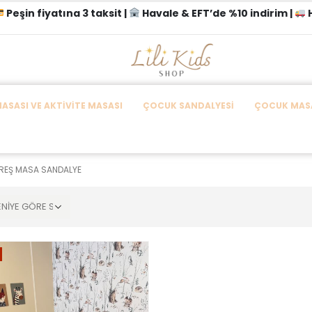
Peşin fiyatına 3 taksit |
Havale & EFT’de %10 indirim |
H
SASI VE AKTIVITE MASASI
ÇOCUK SANDALYESI
ÇOCUK MASA
REŞ MASA SANDALYE