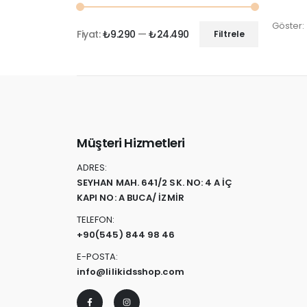
Göster:
Fiyat:
₺9.290
—
₺24.490
Filtrele
Müşteri Hizmetleri
ADRES:
SEYHAN MAH. 641/2 SK. NO: 4 A İÇ
KAPI NO: A BUCA/ İZMİR
TELEFON:
+90
(545) 844 98 46
E-POSTA:
info@lilikidsshop.com