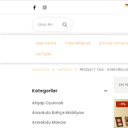
ANA SAYFA
TÜM ÜRÜNLER
ÇOCUK OYUN MA
İLETIŞIM
ANASAYFA
MAĞAZA
PRODUCT TAG -
KONFORLU K
Kategoriler
Ahşap Oyuncak
-11%
Anaokulu Bahçe Mobilyası
Anaokulu Masası