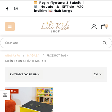
Peşin fiyatına 3 taksit |
Havale & EFT’de %10
indirim |
Hızlı kargo
0
ANASAYFA
MAĞAZA
PRODUCT TAG -
LADIN KAYIN AKTIVITE MASASI
-12%