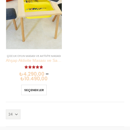
ÇOCUK OYUN MASASI VE AKTIVITE MASASI
Ahşap Aktivite Masası ve Sandalye Seti | Çift Taraflı Tahta | Lilikids Shop
5.00
out of 5
₺
4.290,00
–
₺
10.490,00
SEÇENEKLER