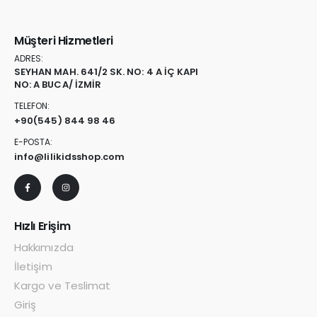
Müşteri Hizmetleri
ADRES:
SEYHAN MAH. 641/2 SK. NO: 4 A İÇ KAPI
NO: A BUCA/ İZMİR
TELEFON:
+90
(545) 844 98 46
E-POSTA:
info@lilikidsshop.com
Hızlı Erişim
Hakkımızda
İletişim
Kargo ve Teslimat
Giriş