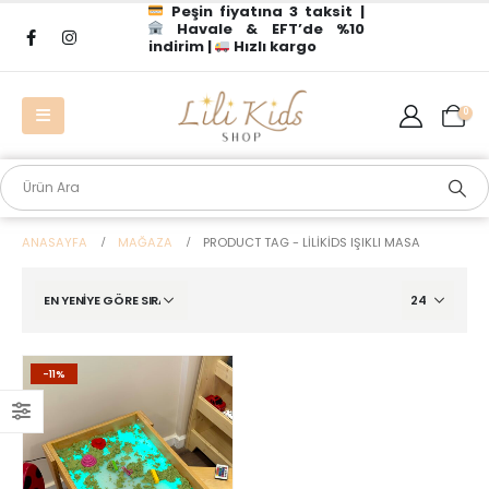
Peşin fiyatına 3 taksit |
Havale & EFT’de %10
indirim |
Hızlı kargo
0
ANASAYFA
MAĞAZA
PRODUCT TAG -
LILIKIDS IŞIKLI MASA
-11%