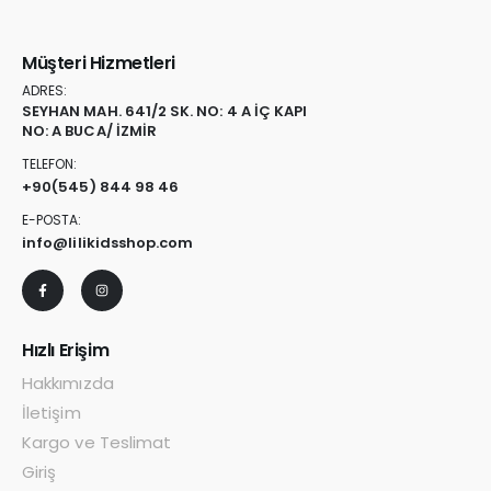
Müşteri Hizmetleri
ADRES:
SEYHAN MAH. 641/2 SK. NO: 4 A İÇ KAPI
NO: A BUCA/ İZMİR
TELEFON:
+90
(545) 844 98 46
E-POSTA:
info@lilikidsshop.com
Hızlı Erişim
Hakkımızda
İletişim
Kargo ve Teslimat
Giriş