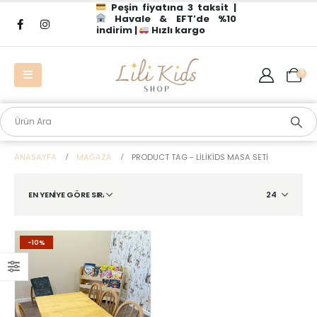
Peşin fiyatına 3 taksit |
Havale & EFT’de %10
indirim |
Hızlı kargo
0
ANASAYFA
MAĞAZA
PRODUCT TAG -
LILIKIDS MASA SETI
-10%