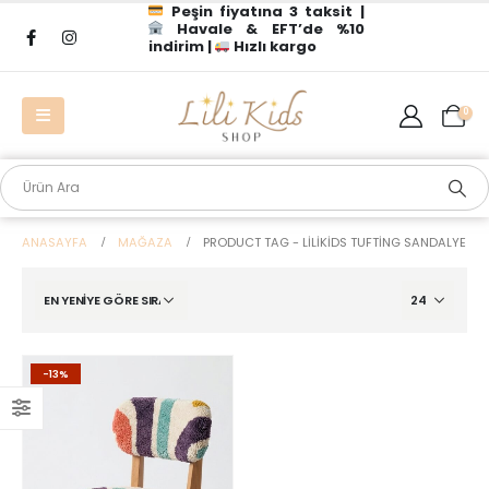
Peşin fiyatına 3 taksit |
Havale & EFT’de %10
indirim |
Hızlı kargo
0
ANASAYFA
MAĞAZA
PRODUCT TAG -
LILIKIDS TUFTING SANDALYE
-13%