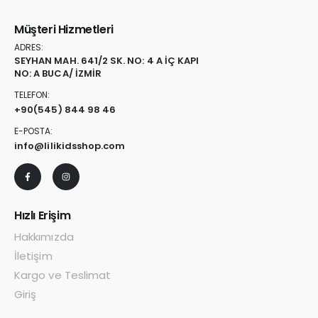
Müşteri Hizmetleri
ADRES:
SEYHAN MAH. 641/2 SK. NO: 4 A İÇ KAPI
NO: A BUCA/ İZMİR
TELEFON:
+90
(545) 844 98 46
E-POSTA:
info@lilikidsshop.com
Hızlı Erişim
Hakkımızda
İletişim
Kargo ve Teslimat
Giriş