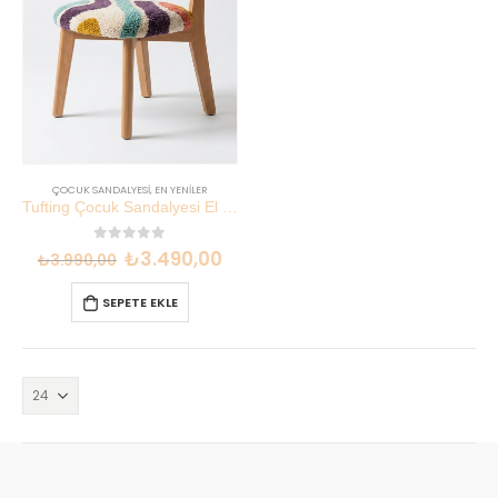
ÇOCUK SANDALYESI
,
EN YENILER
Tufting Çocuk Sandalyesi El Dokuması Kayın Ahşap | Lilikids Shop
0
out of 5
₺
3.490,00
₺
3.990,00
SEPETE EKLE