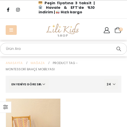
Peşin fiyatına 3 taksit |
Havale & EFT’de %10
indirim |
Hızlı kargo
0
ANASAYFA
MAĞAZA
PRODUCT TAG -
MONTESSORI BAHÇE MOBILYASI