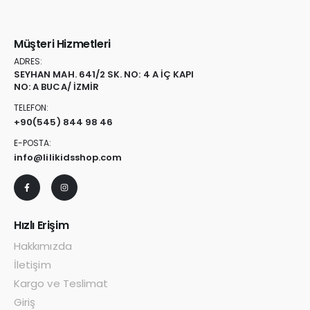
Müşteri Hizmetleri
ADRES:
SEYHAN MAH. 641/2 SK. NO: 4 A İÇ KAPI
NO: A BUCA/ İZMİR
TELEFON:
+90
(545) 844 98 46
E-POSTA:
info@lilikidsshop.com
Hızlı Erişim
Hakkımızda
İletişim
Kargo ve Teslimat
Giriş