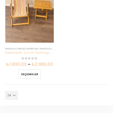
ANAOKULU BAHÇE MOBILYASI
,
ANAOKULU MOBILYASI
,
ÇOCUK SANDALYESI
,
İNDIRIMLI SETLER
Katlanabilir Çocuk Sezlongu ve Masa Seti | Özel Baskılı Dış Mekan | Lilikids Shop
0
out of 5
₺
1.890,00
–
₺
2.990,00
SEÇENEKLER