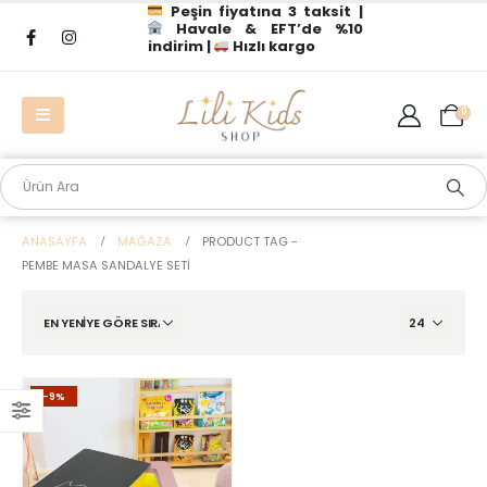
Peşin fiyatına 3 taksit |
Havale & EFT’de %10
indirim |
Hızlı kargo
0
ANASAYFA
MAĞAZA
PRODUCT TAG -
PEMBE MASA SANDALYE SETI
-9%