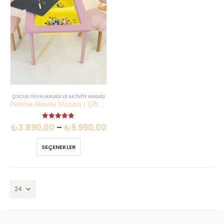
ÇOCUK OYUN MASASI VE AKTIVITE MASASI
Pembe Aktivite Masası | Çift Taraflı Tahta Sandalyeli Set | Lilikids Shop
5.00
out of 5
₺
3.890,00
–
₺
9.990,00
SEÇENEKLER