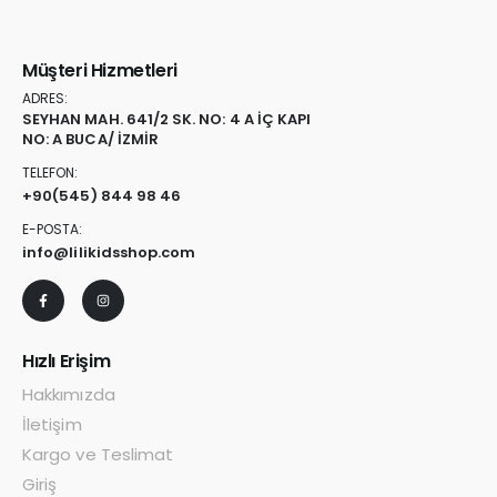
Müşteri Hizmetleri
ADRES:
SEYHAN MAH. 641/2 SK. NO: 4 A İÇ KAPI
NO: A BUCA/ İZMİR
TELEFON:
+90
(545) 844 98 46
E-POSTA:
info@lilikidsshop.com
Hızlı Erişim
Hakkımızda
İletişim
Kargo ve Teslimat
Giriş