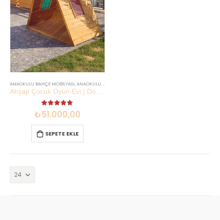
ANAOKULU BAHÇE MOBILYASI
,
ANAOKULU MOBILYASI
,
İNDIRIMLI SETLER
Ahşap Çocuk Oyun Evi | Doğal & Güvenli | Lilikids Shop
5.00
out of 5
₺
51.000,00
SEPETE EKLE