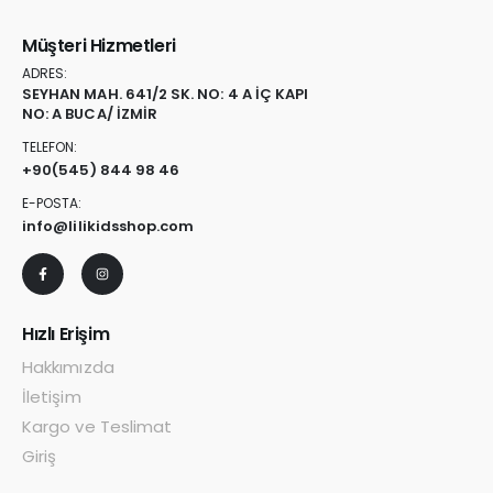
Müşteri Hizmetleri
ADRES:
SEYHAN MAH. 641/2 SK. NO: 4 A İÇ KAPI
NO: A BUCA/ İZMİR
TELEFON:
+90
(545) 844 98 46
E-POSTA:
info@lilikidsshop.com
Hızlı Erişim
Hakkımızda
İletişim
Kargo ve Teslimat
Giriş