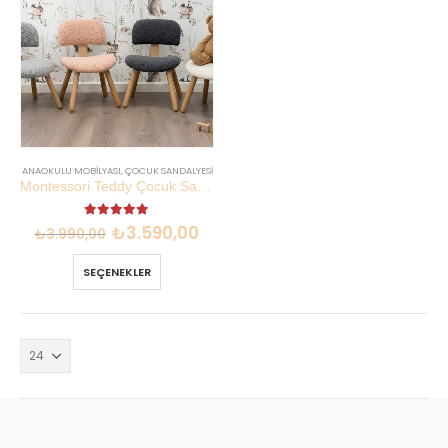
ANAOKULU MOBILYASI
,
ÇOCUK SANDALYESI
Montessori Teddy Çocuk Sandalyesi | Kayın Kontraplak 27 cm | Lilikids Shop
5.00
out of 5
₺
3.590,00
₺
3.990,00
SEÇENEKLER