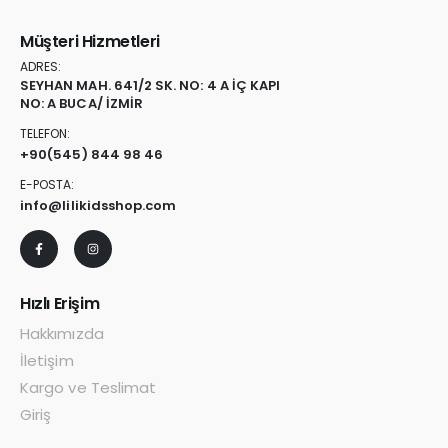
Müşteri Hizmetleri
ADRES:
SEYHAN MAH. 641/2 SK. NO: 4 A İÇ KAPI
NO: A BUCA/ İZMİR
TELEFON:
+90
(545) 844 98 46
E-POSTA:
info@lilikidsshop.com
Hızlı Erişim
Hakkımızda
İletişim
Kargo ve Teslimat
Giriş