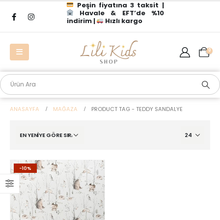
Peşin fiyatına 3 taksit |
Havale & EFT’de %10
indirim |
Hızlı kargo
0
ANASAYFA
MAĞAZA
PRODUCT TAG -
TEDDY SANDALYE
-10%