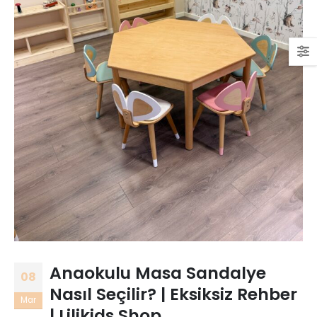
Anaokulu Masa Sandalye
08
Nasıl Seçilir? | Eksiksiz Rehber
Mar
| Lilikids Shop