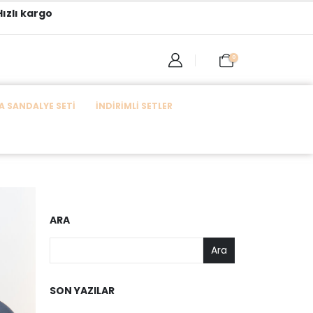
ızlı kargo
0
 SANDALYE SETI
İNDIRIMLI SETLER
ARA
Ara
SON YAZILAR