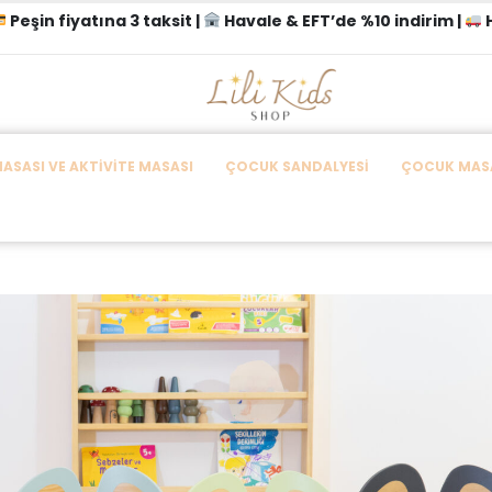
Peşin fiyatına 3 taksit |
Havale & EFT’de %10 indirim |
H
SASI VE AKTIVITE MASASI
ÇOCUK SANDALYESI
ÇOCUK MASA