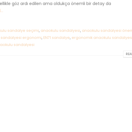
ellikle göz ardı edilen ama oldukça önemli bir detay da
..
ulu sandalye seçimi
,
anaokulu sandalyesi
,
anaokulu sandalyesi öne
 sandalyesi ergonomi
,
EN71 sandalye
,
ergonomik anaokulu sandalyes
naokulu sandalyesi
READ