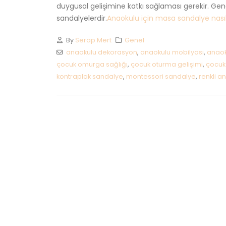
duygusal gelişimine katkı sağlaması gerekir. Gen
sandalyelerdir.
Anaokulu için masa sandalye nasıl.
By
Serap Mert
Genel
anaokulu dekorasyon
,
anaokulu mobilyası
,
anaok
çocuk omurga sağlığı
,
çocuk oturma gelişimi
,
çocuk
kontraplak sandalye
,
montessori sandalye
,
renkli a