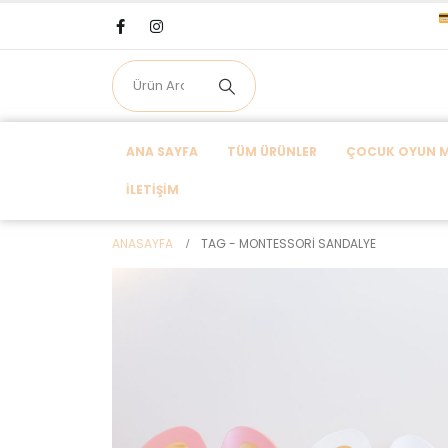
ANA SAYFA
TÜM ÜRÜNLER
ÇOCUK OYUN MA
İLETIŞIM
ANASAYFA
TAG -
MONTESSORI SANDALYE