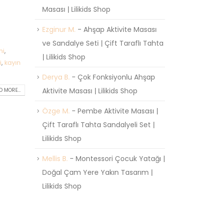
Masası | Lilikids Shop
Ezginur M.
-
Ahşap Aktivite Masası
ve Sandalye Seti | Çift Taraflı Tahta
mi
,
| Lilikids Shop
i
,
kayın
Derya B.
-
Çok Fonksiyonlu Ahşap
Aktivite Masası | Lilikids Shop
 MORE...
Özge M.
-
Pembe Aktivite Masası |
Çift Taraflı Tahta Sandalyeli Set |
Lilikids Shop
Mellis B.
-
Montessori Çocuk Yatağı |
Doğal Çam Yere Yakın Tasarım |
Lilikids Shop