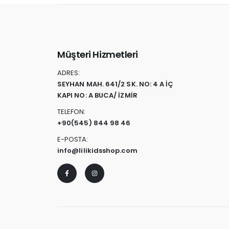
Müşteri Hizmetleri
ADRES:
SEYHAN MAH. 641/2 SK. NO: 4 A İÇ
KAPI NO: A BUCA/ İZMİR
TELEFON:
+90
(545) 844 98 46
E-POSTA:
info@lilikidsshop.com